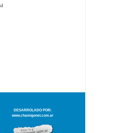
al
e
DESARROLADO POR:
www.chamigonet.com.ar