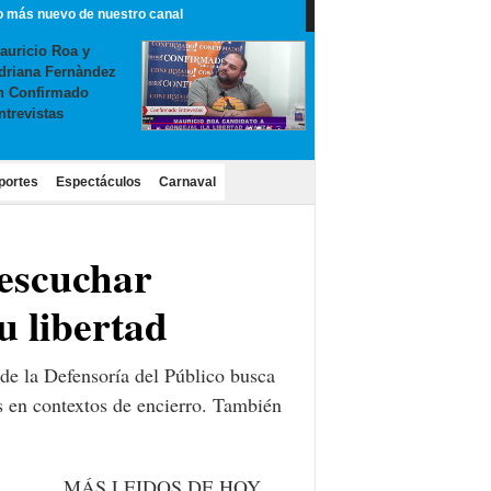
o más nuevo de nuestro canal
auricio Roa y
driana Fernàndez
n Confirmado
ntrevistas
portes
Espectáculos
Carnaval
 escuchar
u libertad
a de la Defensoría del Público busca
s en contextos de encierro. También
MÁS LEIDOS DE HOY