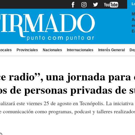
L
M
A
e
E
ocales
Provinciales
Nacionales
Internacionales
Interés General
De
ce radio”, una jornada para
os de personas privadas de s
ealizará este viernes 25 de agosto en Tecnópolis. La iniciativ
 de comunicación como programas, podcast y talleres realizado