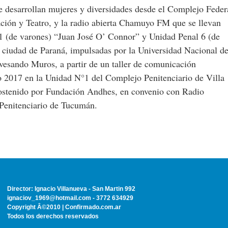
ue desarrollan mujeres y diversidades desde el Complejo Feder
ación y Teatro, y la radio abierta Chamuyo FM que se llevan
 1 (de varones) “Juan José O’ Connor” y Unidad Penal 6 (de
 ciudad de Paraná, impulsadas por la Universidad Nacional d
avesando Muros, a partir de un taller de comunicación
ño 2017 en la Unidad N°1 del Complejo Penitenciario de Villa
ostenido por Fundación Andhes, en convenio con Radio
 Penitenciario de Tucumán.
Director: Ignacio Villanueva - San Martin 992
ignaciov_1969@hotmail.com - 3772 634929
Copyright Â©2010 | Confirmado.com.ar
Todos los derechos reservados