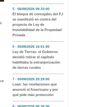
5 -
06/08/2026 09:33:00
- 91
El bloque de concejales del PJ
se manifestó en contra del
n
proyecto de Ley de
Inviolabilidad de la Propiedad
Privada
6 -
05/08/2026 16:51:00
- 70
Ley de Tierras: el Gobierno
decidió retirar el capítulo
habilitaba la extranjerización
de tierras rurales
7 -
05/08/2026 20:29:00
- 45
por
Loan: las revelaciones que
anunció el Americano y por
qué pide más protección
8 -
06/08/2026 08:26:00
- 45