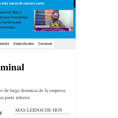
o más nuevo de nuestro canal
auricio Roa y
driana Fernàndez
n Confirmado
ntrevistas
portes
Espectáculos
Carnaval
erminal
o de larga distancia de la empresa
u parte inferior.
MÁS LEIDOS DE HOY
5