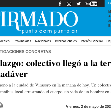
L
M
A
e
E
ocales
Provinciales
Nacionales
Internacionales
Interés General
De
ESTIGACIONES CONCRETAS
lazgo: colectivo llegó a la t
cadáver
nó a la ciudad de Virasoro en la mañana de hoy. Un colectiv
mnibus local arrastrando el cuerpo sin vida de un hombre en s
Viernes, 2 de mayo de 202