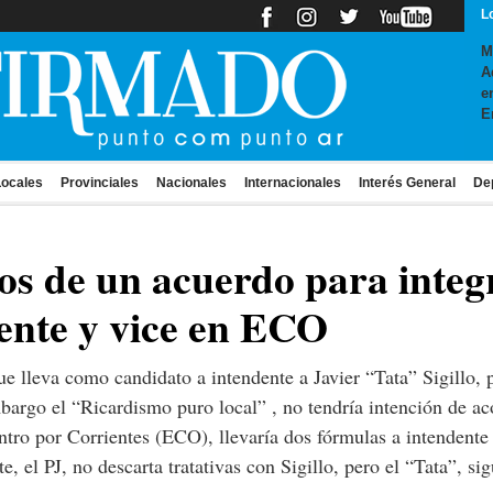
L
M
A
e
E
ocales
Provinciales
Nacionales
Internacionales
Interés General
De
os de un acuerdo para integ
ente y vice en ECO
ue lleva como candidato a intendente a Javier “Tata” Sigillo,
mbargo el “Ricardismo puro local” , no tendría intención de a
entro por Corrientes (ECO), llevaría dos fórmulas a intendente
e, el PJ, no descarta tratativas con Sigillo, pero el “Tata”, si