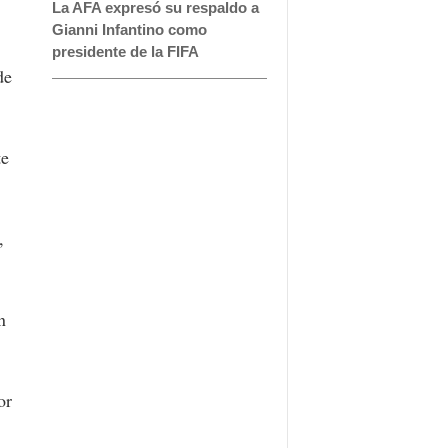
La AFA expresó su respaldo a
Gianni Infantino como
presidente de la FIFA
de
te
,
n
or