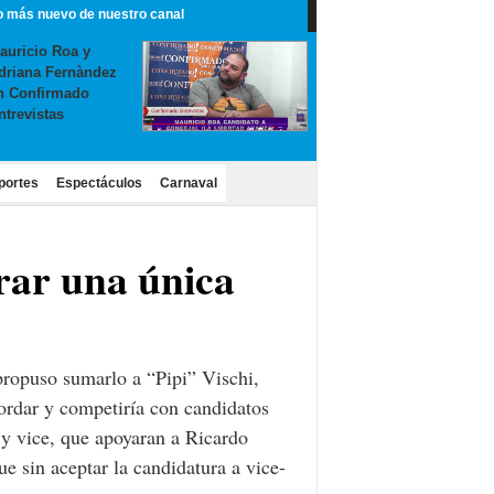
o más nuevo de nuestro canal
auricio Roa y
driana Fernàndez
n Confirmado
ntrevistas
portes
Espectáculos
Carnaval
rar una única
 propuso sumarlo a “Pipi” Vischi,
cordar y competiría con candidatos
 y vice, que apoyaran a Ricardo
gue sin aceptar la candidatura a vice-