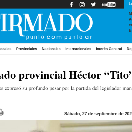
L
M
A
e
E
ocales
Provinciales
Nacionales
Internacionales
Interés General
De
ado provincial Héctor “Tito
 expresó su profundo pesar por la partida del legislador man
Sábado, 27 de septiembre de 202