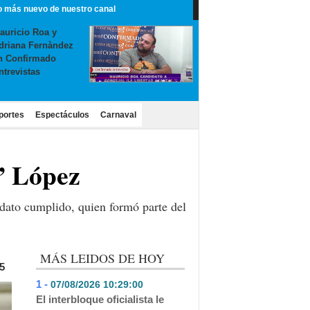
o más nuevo de nuestro canal
auricio Roa y
driana Fernàndez
n Confirmado
ntrevistas
portes
Espectáculos
Carnaval
” López
dato cumplido, quien formó parte del
MÁS LEIDOS DE HOY
5
1 -
07/08/2026 10:29:00
- 242
El interbloque oficialista le