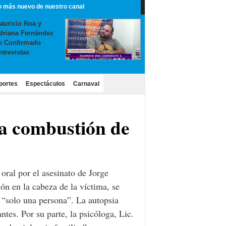
o más nuevo de nuestro canal
auricio Roa y
driana Fernàndez
n Confirmado
ntrevistas
portes
Espectáculos
Carnaval
 la combustión de
 oral por el asesinato de Jorge
ión en la cabeza de la víctima, se
“solo una persona”. La autopsia
ntes. Por su parte, la psicóloga, Lic.