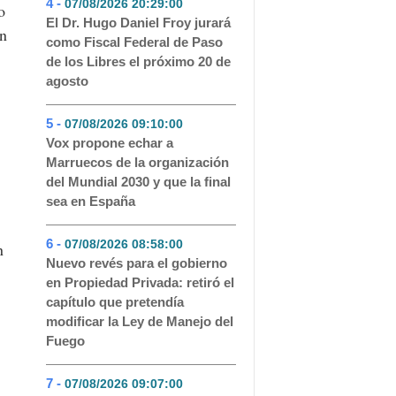
4 -
07/08/2026 20:29:00
- 78
o
El Dr. Hugo Daniel Froy jurará
ón
como Fiscal Federal de Paso
de los Libres el próximo 20 de
agosto
5 -
07/08/2026 09:10:00
- 66
Vox propone echar a
Marruecos de la organización
del Mundial 2030 y que la final
sea en España
6 -
07/08/2026 08:58:00
- 59
n
Nuevo revés para el gobierno
en Propiedad Privada: retiró el
capítulo que pretendía
modificar la Ley de Manejo del
Fuego
7 -
07/08/2026 09:07:00
- 49