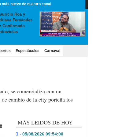
o más nuevo de nuestro canal
auricio Roa y
driana Fernàndez
n Confirmado
ntrevistas
portes
Espectáculos
Carnaval
ento, se comercializa con un
 de cambio de la city porteña los
MÁS LEIDOS DE HOY
8
1 -
05/08/2026 09:54:00
- 443