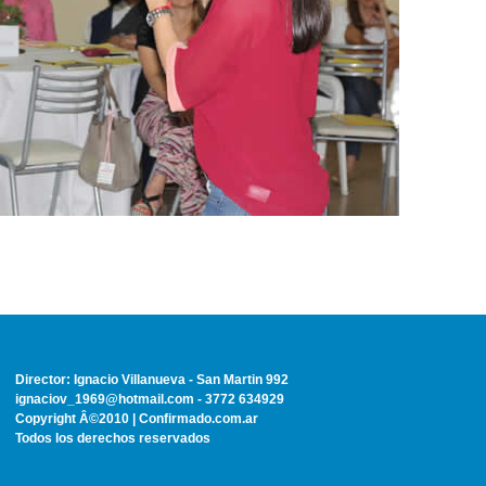
Director: Ignacio Villanueva - San Martin 992
ignaciov_1969@hotmail.com - 3772 634929
Copyright Â©2010 | Confirmado.com.ar
Todos los derechos reservados