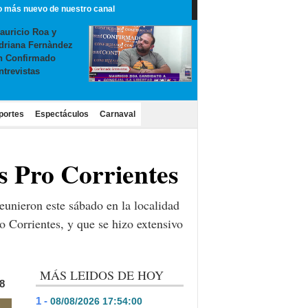
o más nuevo de nuestro canal
auricio Roa y
driana Fernàndez
n Confirmado
ntrevistas
portes
Espectáculos
Carnaval
s Pro Corrientes
eunieron este sábado en la localidad
o Corrientes, y que se hizo extensivo
MÁS LEIDOS DE HOY
8
1 -
08/08/2026 17:54:00
- 141