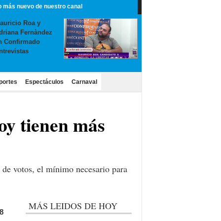
o más nuevo de nuestro canal
auricio Roa y
driana Fernàndez
n Confirmado
ntrevistas
portes
Espectáculos
Carnaval
hoy tienen más
 de votos, el mínimo necesario para
MÁS LEIDOS DE HOY
8