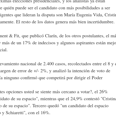
ximas elecciones presidenciales, y los analistas ya están
e quién puede ser el candidato con más posibilidades a ser
irigentes que lideran la disputa son María Eugenia Vida, Cristi
amente. El resto de los datos genera más bien incertidumbre.
nt & Fit, que publicó Clarín, de los otros postulantes, el m
y más de un 17% de indecisos y algunos aspirantes están mejo
cial.
vamiento nacional de 2.400 casos, recolectados entre el 8 y 
rgen de error de +/- 2%, y analizó la intención de voto de
ía ninguno confirmó que competirá por dirigir el Poder
tes opciones usted se siente más cercano a votar?, el 26%
dato de su espacio", mientras que el 24,9% contestó "Cristin
 de su espacio". Tercero quedó "un candidato del espacio
 y Schiaretti", con el 16%.