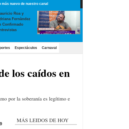
o más nuevo de nuestro canal
auricio Roa y
driana Fernàndez
n Confirmado
ntrevistas
portes
Espectáculos
Carnaval
de los caídos en
amo por la soberanía es legítimo e
MÁS LEIDOS DE HOY
9