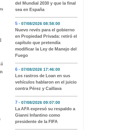
del Mundial 2030 y que la final
os
sea en España
5 -
07/08/2026 08:58:00
- 60
Nuevo revés para el gobierno
en Propiedad Privada: retiró el
l
capítulo que pretendía
modificar la Ley de Manejo del
Fuego
lá
6 -
07/08/2026 17:46:00
- 60
en
Los rastros de Loan en sus
vehículos hablaron en el juicio
contra Pérez y Caillava
7 -
07/08/2026 09:07:00
- 53
La AFA expresó su respaldo a
Gianni Infantino como
n
presidente de la FIFA