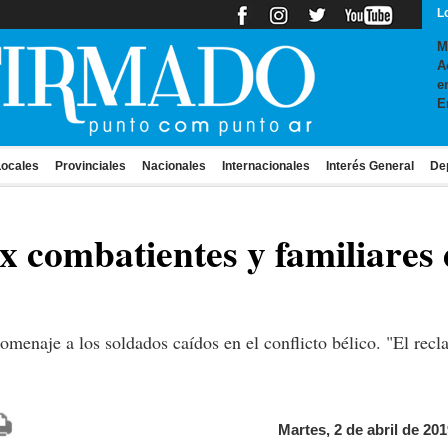
L
M
A
e
E
ocales
Provinciales
Nacionales
Internacionales
Interés General
De
x combatientes y familiares 
homenaje a los soldados caídos en el conflicto bélico. "El recl
Martes, 2 de abril de 201