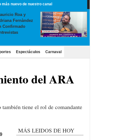
o más nuevo de nuestro canal
auricio Roa y
driana Fernàndez
n Confirmado
ntrevistas
portes
Espectáculos
Carnaval
imiento del ARA
o también tiene el rol de comandante
MÁS LEIDOS DE HOY
9