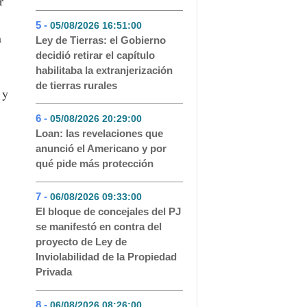
r
5 -
05/08/2026 16:51:00
- 67
a
Ley de Tierras: el Gobierno
decidió retirar el capítulo
habilitaba la extranjerización
de tierras rurales
 y
6 -
05/08/2026 20:29:00
- 45
Loan: las revelaciones que
anunció el Americano y por
qué pide más protección
7 -
06/08/2026 09:33:00
- 42
El bloque de concejales del PJ
se manifestó en contra del
proyecto de Ley de
Inviolabilidad de la Propiedad
Privada
8 -
06/08/2026 08:26:00
- 36