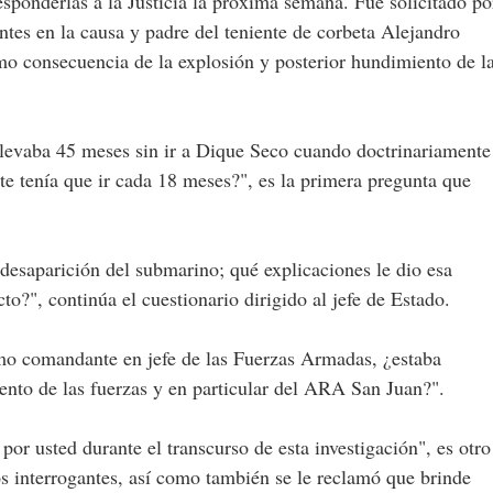
onderlas a la Justicia la próxima semana. Fue solicitado po
antes en la causa y padre del teniente de corbeta Alejandro
mo consecuencia de la explosión y posterior hundimiento de l
levaba 45 meses sin ir a Dique Seco cuando doctrinariamente
nte tenía que ir cada 18 meses?", es la primera pregunta que
desaparición del submarino; qué explicaciones le dio esa
o?", continúa el cuestionario dirigido al jefe de Estado.
omo comandante en jefe de las Fuerzas Armadas, ¿estaba
ento de las fuerzas y en particular del ARA San Juan?".
or usted durante el transcurso de esta investigación", es otro
os interrogantes, así como también se le reclamó que brinde