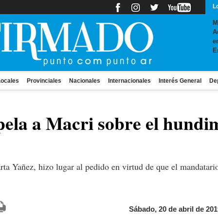
L
M
A
e
E
ocales
Provinciales
Nacionales
Internacionales
Interés General
De
rpela a Macri sobre el hund
rta Yañez, hizo lugar al pedido en virtud de que el mandatari
Sábado, 20 de abril de 201