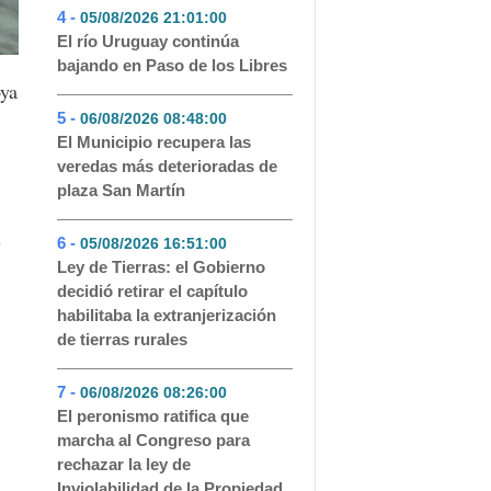
4 -
05/08/2026 21:01:00
- 147
El río Uruguay continúa
bajando en Paso de los Libres
oya
5 -
06/08/2026 08:48:00
- 111
El Municipio recupera las
veredas más deterioradas de
plaza San Martín
s
6 -
05/08/2026 16:51:00
- 77
Ley de Tierras: el Gobierno
decidió retirar el capítulo
habilitaba la extranjerización
de tierras rurales
7 -
06/08/2026 08:26:00
- 65
El peronismo ratifica que
marcha al Congreso para
rechazar la ley de
Inviolabilidad de la Propiedad