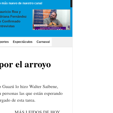
o más nuevo de nuestro canal
auricio Roa y
driana Fernàndez
n Confirmado
ntrevistas
portes
Espectáculos
Carnaval
por el arroyo
yo Guazú lo hizo Walter Saibene,
n personas las que están esperando
argado de esta tarea.
MÁS LEIDOS DE HOY