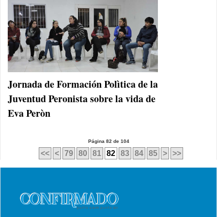
Jornada de Formación Polìtica de la
Juventud Peronista sobre la vida de
Eva Peròn
Página 82 de 104
<<
<
79
80
81
82
83
84
85
>
>>