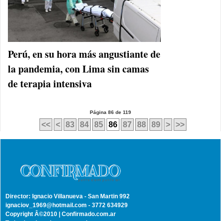
Perú, en su hora más angustiante de
la pandemia, con Lima sin camas
de terapia intensiva
Página 86 de 119
<<
<
83
84
85
86
87
88
89
>
>>
Director: Ignacio Villanueva - San Martin 992
ignaciov_1969@hotmail.com - 3772 634929
Copyright Â©2010 | Confirmado.com.ar