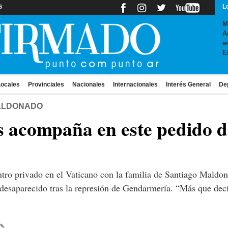
L
6
M
A
e
E
ocales
Provinciales
Nacionales
Internacionales
Interés General
De
MALDONADO
s acompaña en este pedido d
ro privado en el Vaticano con la familia de Santiago Maldona
esaparecido tras la represión de Gendarmería. “Más que deci