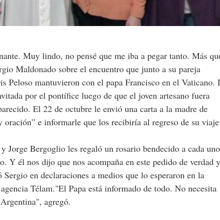
nante. Muy lindo, no pensé que me iba a pegar tanto. Más qu
rgio Maldonado sobre el encuentro que junto a su pareja
is Peloso mantuvieron con el papa Francisco en el Vaticano. 
itada por el pontífice luego de que el joven artesano fuera
parecido. El 22 de octubre le envió una carta a la madre de
 oración” e informarle que los recibiría al regreso de su viaje
 y Jorge Bergoglio les regaló un rosario bendecido a cada uno
o. Y él nos dijo que nos acompaña en este pedido de verdad 
tó Sergio en declaraciones a medios que lo esperaron en la
a agencia Télam."El Papa está informado de todo. No necesita
 Argentina", agregó.