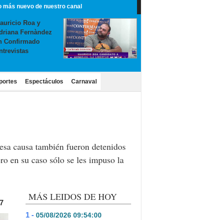
o más nuevo de nuestro canal
auricio Roa y
driana Fernàndez
n Confirmado
ntrevistas
portes
Espectáculos
Carnaval
 esa causa también fueron detenidos
ro en su caso sólo se les impuso la
MÁS LEIDOS DE HOY
7
1 -
05/08/2026 09:54:00
- 438