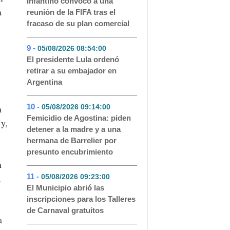
Infantino convocó a una
a
reunión de la FIFA tras el
fracaso de su plan comercial
9 -
05/08/2026 08:54:00
- 51
El presidente Lula ordenó
retirar a su embajador en
Argentina
10 -
05/08/2026 09:14:00
- 48
n
Femicidio de Agostina: piden
 y,
detener a la madre y a una
hermana de Barrelier por
presunto encubrimiento
n
11 -
a
05/08/2026 09:23:00
- 46
El Municipio abrió las
inscripciones para los Talleres
de Carnaval gratuitos
a