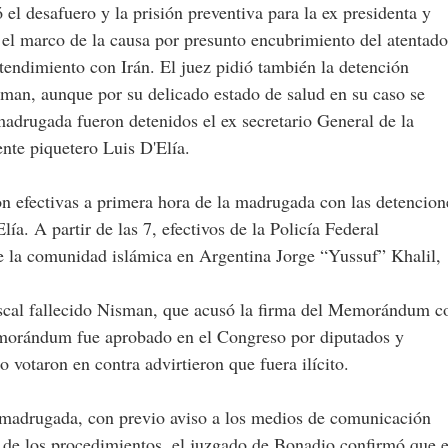
 el desafuero y la prisión preventiva para la ex presidenta y
 el marco de la causa por presunto encubrimiento del atentado
tendimiento con Irán. El juez pidió también la detención
man, aunque por su delicado estado de salud en su caso se
 madrugada fueron detenidos el ex secretario General de la
ente piquetero Luis D'Elía.
on efectivas a primera hora de la madrugada con las detencion
ía. A partir de las 7, efectivos de la Policía Federal
de la comunidad islámica en Argentina Jorge “Yussuf” Khalil,
iscal fallecido Nisman, que acusó la firma del Memorándum c
Memorándum fue aprobado en el Congreso por diputados y
o votaron en contra advirtieron que fuera ilícito.
a madrugada, con previo aviso a los medios de comunicación
 de los procedimientos, el juzgado de Bonadio confirmó que e