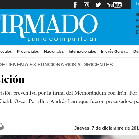
L
M
A
e
E
ocales
Provinciales
Nacionales
Internacionales
Interés General
De
DETIENEN A EX FUNCIONARIOS Y DIRIGENTES
ición
risión preventiva por la firma del Memorándum con Irán. Por
halil. Oscar Parrilli y Andrés Larroque fueron procesados, pe
Jueves, 7 de diciembre de 201