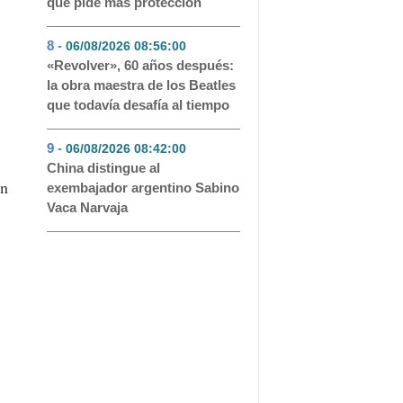
qué pide más protección
8 -
06/08/2026 08:56:00
- 44
«Revolver», 60 años después:
la obra maestra de los Beatles
que todavía desafía al tiempo
9 -
06/08/2026 08:42:00
- 42
China distingue al
an
exembajador argentino Sabino
Vaca Narvaja