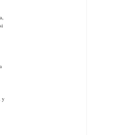
a,
si
a
a y