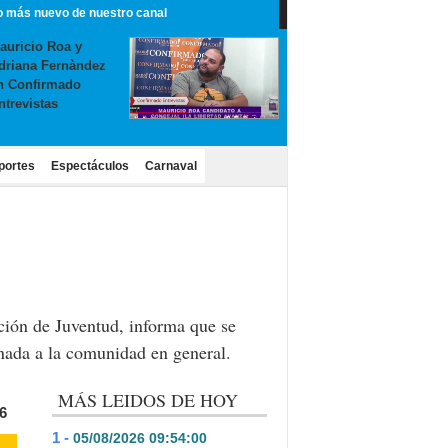
o más nuevo de nuestro canal
auricio Roa y
driana Fernàndez
n Confirmado
ntrevistas
portes
Espectáculos
Carnaval
ción de Juventud, informa que se
inada a la comunidad en general.
MÁS LEIDOS DE HOY
6
1 -
05/08/2026 09:54:00
- 445