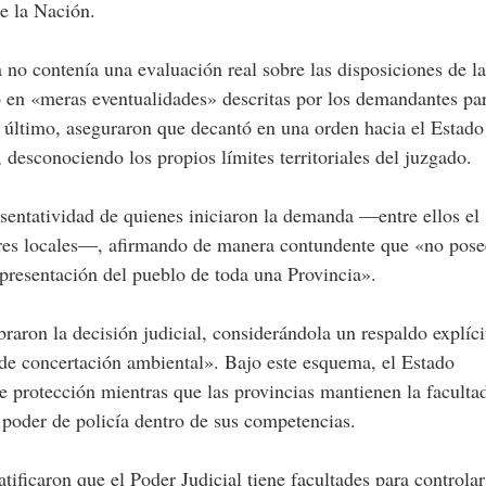
e la Nación.
a no contenía una evaluación real sobre las disposiciones de la
ó en «meras eventualidades» descritas por los demandantes pa
or último, aseguraron que decantó en una orden hacia el Estado
desconociendo los propios límites territoriales del juzgado.
entatividad de quienes iniciaron la demanda —entre ellos el
dores locales—, afirmando de manera contundente que «no pos
epresentación del pueblo de toda una Provincia».
raron la decisión judicial, considerándola un respaldo explíci
de concertación ambiental». Bajo este esquema, el Estado
de protección mientras que las provincias mantienen la faculta
 poder de policía dentro de sus competencias.
ificaron que el Poder Judicial tiene facultades para controlar