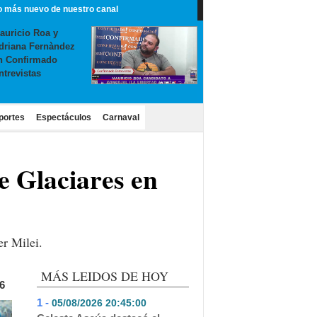
o más nuevo de nuestro canal
auricio Roa y
driana Fernàndez
n Confirmado
ntrevistas
portes
Espectáculos
Carnaval
e Glaciares en
er Milei.
MÁS LEIDOS DE HOY
6
1 -
05/08/2026 20:45:00
- 374