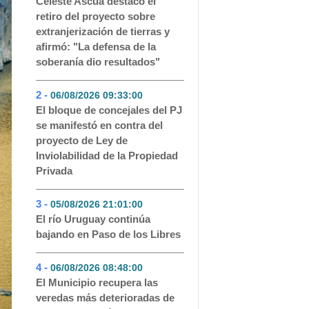
Celeste Ascúa destacó el
retiro del proyecto sobre
extranjerización de tierras y
afirmó: "La defensa de la
soberanía dio resultados"
2 -
06/08/2026 09:33:00
- 196
El bloque de concejales del PJ
se manifestó en contra del
proyecto de Ley de
Inviolabilidad de la Propiedad
Privada
3 -
05/08/2026 21:01:00
- 147
El río Uruguay continúa
bajando en Paso de los Libres
4 -
06/08/2026 08:48:00
- 120
El Municipio recupera las
veredas más deterioradas de