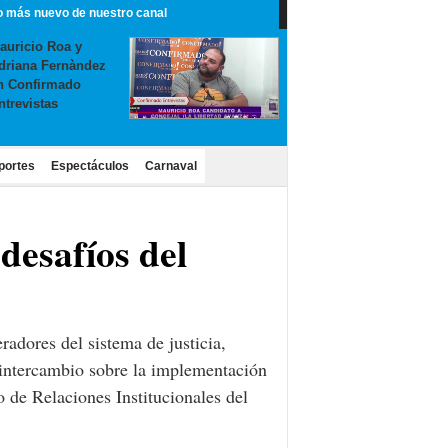
o más nuevo de nuestro canal
auricio Roa y
driana Fernàndez
n Confirmado
ntrevistas
portes
Espectáculos
Carnaval
desafíos del
adores del sistema de justicia,
e intercambio sobre la implementación
o de Relaciones Institucionales del