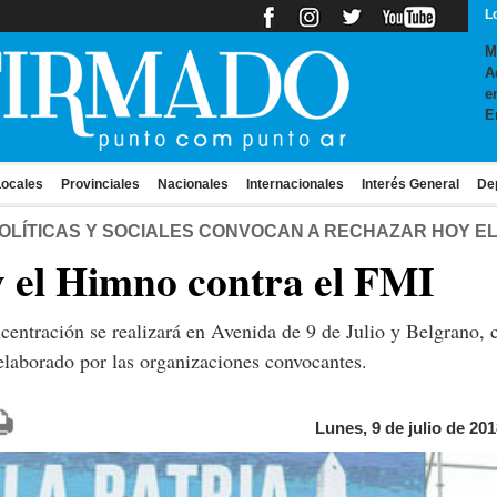
L
M
A
e
E
ocales
Provinciales
Nacionales
Internacionales
Interés General
De
POLÍTICAS Y SOCIALES CONVOCAN A RECHAZAR HOY E
y el Himno contra el FMI
centración se realizará en Avenida de 9 de Julio y Belgrano, c
laborado por las organizaciones convocantes.
Lunes, 9 de julio de 201