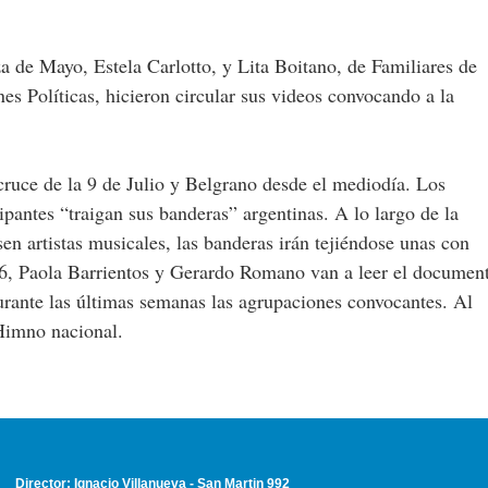
a de Mayo, Estela Carlotto, y Lita Boitano, de Familiares de
s Políticas, hicieron circular sus videos convocando a la
cruce de la 9 de Julio y Belgrano desde el mediodía. Los
ipantes “traigan sus banderas” argentinas. A lo largo de la
sen artistas musicales, las banderas irán tejiéndose unas con
s 16, Paola Barrientos y Gerardo Romano van a leer el documen
durante las últimas semanas las agrupaciones convocantes. Al
Himno nacional.
Director: Ignacio Villanueva - San Martin 992