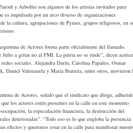
Parodi y Arbolito son algunos de los artistas invitados para
ue es impulsada por un arco diverso de organizaciones
as de la cultura, agrupaciones de Pymes, grupos religiosos, en s
erismo.
gentina de Actores forma parte oficialmente del llamado.
 Julio a gritar no al FMI. La patria no se rinde”, dicen actric
a redes sociales. Alejandra Darín, Carolina Papaleo, Osmar
k, Daniel Valenzuela y María Ibarreta, entre otros, movieron 
ntina de Actores, señaló que el sindicato que dirige, adherid
que los actores estén presentes en la calle en este momento
esocupación, la especulación financiera, la destrucción del
urales deterioradas”. “Todo eso es lo que engloba la presencia
s efectos y queremos estar en la calle para manifestar nuestr