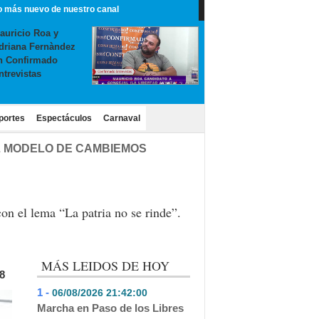
o más nuevo de nuestro canal
auricio Roa y
driana Fernàndez
n Confirmado
ntrevistas
portes
Espectáculos
Carnaval
L MODELO DE CAMBIEMOS
on el lema “La patria no se rinde”.
MÁS LEIDOS DE HOY
8
1 -
06/08/2026 21:42:00
- 550
Marcha en Paso de los Libres