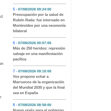
5 -
07/08/2026 09:24:00
- 121
Preocupación por la salud de
el
Rubén Rada: fue internado en
Montevideo por una neumonía
bilateral
6 -
07/08/2026 00:07:00
- 77
Más de 250 heridos: represión
salvaje en una manifestación
pacífica
as
7 -
07/08/2026 09:10:00
- 56
Vox propone echar a
Marruecos de la organización
del Mundial 2030 y que la final
sea en España
e
8 -
07/08/2026 08:58:00
- 50
Nuevo revés para el gobierno