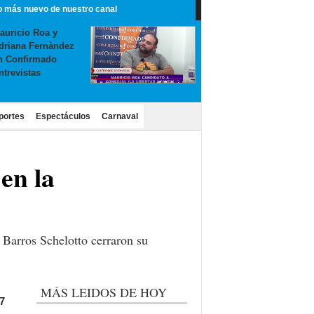
o más nuevo de nuestro canal
auricio Roa y
driana Fernàndez
n Confirmado
ntrevistas
portes
Espectáculos
Carnaval
en la
r Barros Schelotto cerraron su
MÁS LEIDOS DE HOY
7