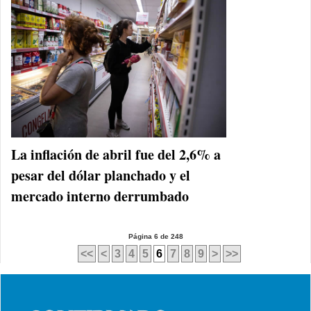
La inflación de abril fue del 2,6% a
pesar del dólar planchado y el
mercado interno derrumbado
Página 6 de 248
<<
<
3
4
5
6
7
8
9
>
>>